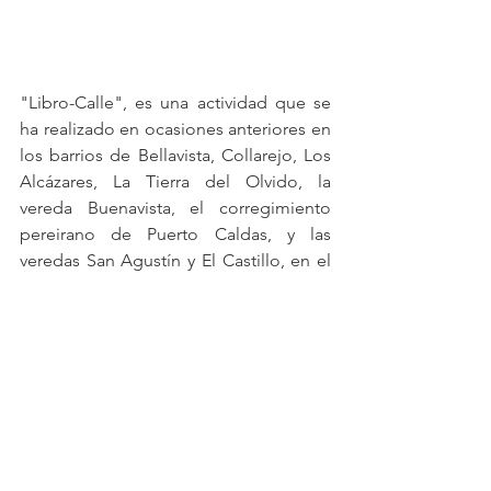
"Libro-Calle", es una actividad que se 
ha realizado en ocasiones anteriores en 
los barrios de Bellavista, Collarejo, Los 
Alcázares, La Tierra del Olvido, la 
vereda Buenavista, el corregimiento 
pereirano de Puerto Caldas, y las 
veredas San Agustín y El Castillo, en el 
municipio de Ansermanuevo.
Cartago
Comunidad Latente
Forjando Esperanza
Primera Línea