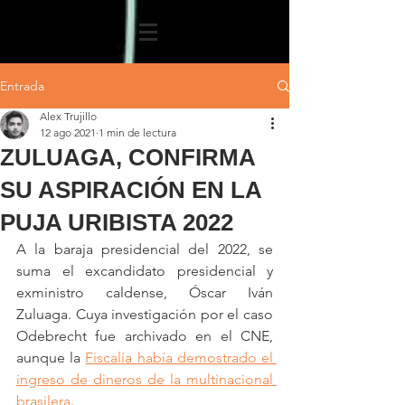
Entrada
Alex Trujillo
12 ago 2021
1 min de lectura
ZULUAGA, CONFIRMA
SU ASPIRACIÓN EN LA
PUJA URIBISTA 2022
A la baraja presidencial del 2022, se 
suma el excandidato presidencial y 
exministro caldense, Óscar Iván 
Zuluaga. Cuya investigación por el caso 
Odebrecht fue archivado en el CNE, 
aunque la 
Fiscalía había demostrado el 
ingreso de dineros de la multinacional 
brasilera
. 