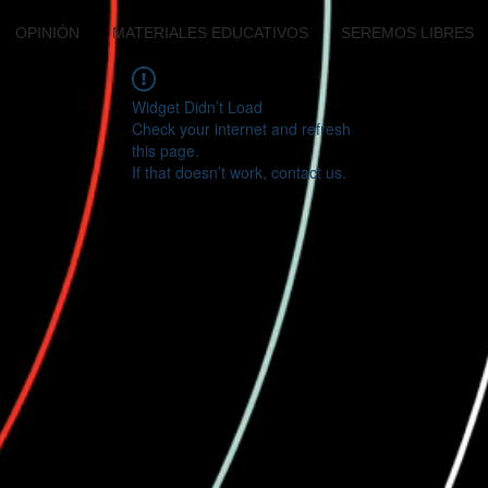
OPINIÓN
MATERIALES EDUCATIVOS
SEREMOS LIBRES
Widget Didn’t Load
Check your internet and refresh
this page.
If that doesn’t work, contact us.